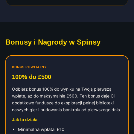
Bonusy i Nagrody w Spinsy
BONUS POWITALNY
100% do £500
Odbierz bonus 100% do wyniku na Twoją pierwszą
wpłatę, aż do maksymalnie £500. Ten bonus daje Ci
dodatkowe fundusze do eksploracji pełnej biblioteki
naszych gier i budowania bankrolu od pierwszego dnia.
Jak to działa:
Minimalna wpłata: £10