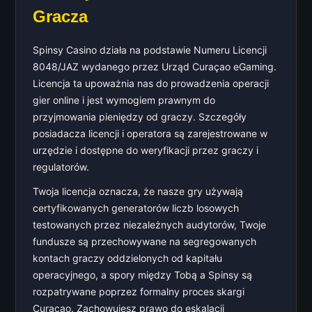
Gracza
Spinsy Casino działa na podstawie Numeru Licencji
8048/JAZ wydanego przez Urząd Curaçao eGaming.
Licencja ta upoważnia nas do prowadzenia operacji
gier online i jest wymogiem prawnym do
przyjmowania pieniędzy od graczy. Szczegóły
posiadacza licencji i operatora są zarejestrowane w
urzędzie i dostępne do weryfikacji przez graczy i
regulatorów.
Twoja licencja oznacza, że nasze gry używają
certyfikowanych generatorów liczb losowych
testowanych przez niezależnych audytorów, Twoje
fundusze są przechowywane na segregowanych
kontach graczy oddzielonych od kapitału
operacyjnego, a spory między Tobą a Spinsy są
rozpatrywane poprzez formalny proces skargi
Curaçao. Zachowujesz prawo do eskalacji