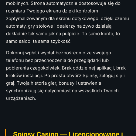
mobilnych. Strona automatycznie dostosowuje się do
rozmiaru Twojego ekranu dzięki kontrolom
zoptymalizowanym dla ekranu dotykowego, dzięki czemu
automaty, gry stołowe i dealerzy na żywo działają
dokładnie tak samo jak na pulpicie. To samo konto, to
samo saldo, ta sama szybkość.
Dokonuj wpłat i wypłat bezpośrednio ze swojego
telefonu bez przechodzenia do przeglądarki lub
pobierania czegokolwiek. Brak oddzielnej aplikacji, brak
kroków instalacji. Po prostu otwórz Spinsy, zaloguj się i
graj. Twoja historia gier, bonusy i ustawienia
synchronizują się natychmiast na wszystkich Twoich
urządzeniach.
Spinsy Casino — Licencjonowane i