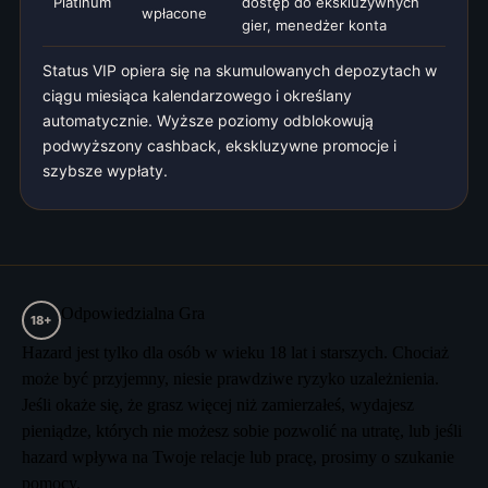
Platinum
dostęp do ekskluzywnych
wpłacone
gier, menedżer konta
Status VIP opiera się na skumulowanych depozytach w
ciągu miesiąca kalendarzowego i określany
automatycznie. Wyższe poziomy odblokowują
podwyższony cashback, ekskluzywne promocje i
szybsze wypłaty.
Odpowiedzialna Gra
18+
Hazard jest tylko dla osób w wieku 18 lat i starszych. Chociaż
może być przyjemny, niesie prawdziwe ryzyko uzależnienia.
Jeśli okaże się, że grasz więcej niż zamierzałeś, wydajesz
pieniądze, których nie możesz sobie pozwolić na utratę, lub jeśli
hazard wpływa na Twoje relacje lub pracę, prosimy o szukanie
pomocy.