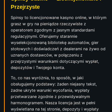
Przejrzyste
Spinsy to licencjonowane kasyno online, w którym
grasz w gry na pieniądze rzeczywiste z
operatorem zgodnym z jasnym standardami
regulacyjnymi. Oferujemy starannie
wyselekcjonowaną bibliotekę automatów, gier
stołowych i doświadczeń z dealerami na żywo od
uznanych dostawców, w połączeniu z
przejrzystymi warunkami dotyczącymi wypłat,
depozytów i Twojego konta.
To, co nas wyróżnia, to sposób, w jaki
obsługujemy podstawy: żaden niejasny tekst,
żadne ukryte warunki wycofania, wypłaty
przetwarzane zgodnie z przewidywalnym
harmonogramem. Nasza licencja jest w pełni
wyświetlana na tej stronie, depozyty i wypłaty