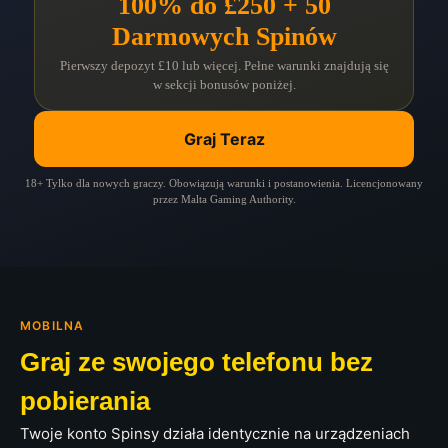
100% do £250 + 50
Darmowych Spinów
Pierwszy depozyt £10 lub więcej. Pełne warunki znajdują się
w sekcji bonusów poniżej.
Graj Teraz
18+ Tylko dla nowych graczy. Obowiązują warunki i postanowienia. Licencjonowany
przez Malta Gaming Authority.
MOBILNA
Graj ze swojego telefonu bez
pobierania
Twoje konto Spinsy działa identycznie na urządzeniach